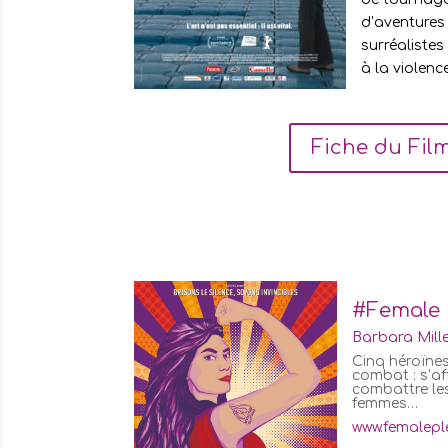
d’aventure
surréalistes 
à la violenc
Fiche du Fil
#Female 
Barbara Mille
Cinq héroïne
combat : s’af
combattre les
femmes…
www.femalepl