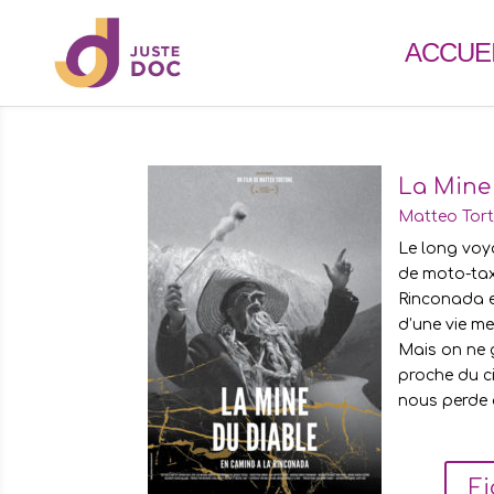
ACCUE
La Mine
Matteo Torto
Le long voy
de moto-taxi
Rinconada e
d’une vie me
Mais on ne g
proche du ci
nous perde 
Fi