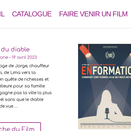
IL
CATALOGUE
FAIRE VENIR UN FILM
 du diable
ne – 19 avril 2023
age de Jorge, chauffeur
, de Lima vers la
n quête de richesses et
illeure pour sa famille.
agne pas la ville la plus
el sans que le diable
de vue …
che du Film