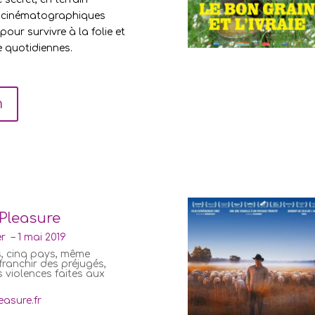
s cinématographiques
pour survivre à la folie et
e quotidiennes.
m
Pleasure
r – 1 mai 2019
s, cinq pays, même
franchir des préjugés,
 violences faites aux
easure.fr