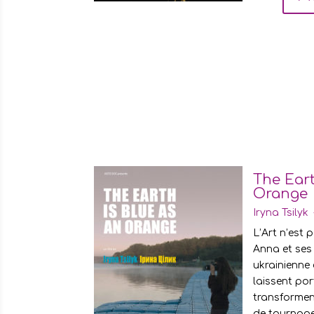
The Eart
Orange
Iryna Tsilyk 
L’Art n’est pa
Anna et ses 
ukrainienne 
laissent por
transformen
de tournage 