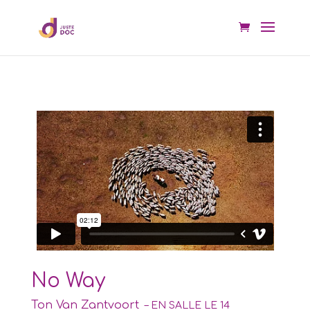
No Way
Ton Van Zantvoort
– EN SALLE LE 14