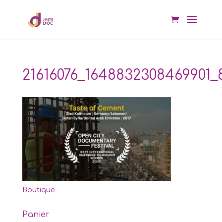
21616076_1648832308469901
Boutique
Panier